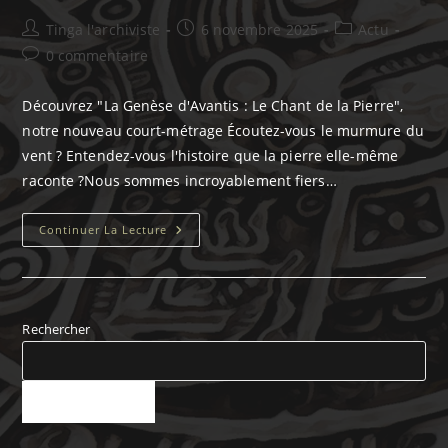
Auteur/autrice
Publication
Post
Tinga l'archiviste
6 novembre 2025
Actu
de
publiée :
category:
Commentaires
0 commentaire
la
de
publication :
la
Découvrez "La Genèse d'Avantis : Le Chant de la Pierre",
publication :
notre nouveau court-métrage Écoutez-vous le murmure du
vent ? Entendez-vous l'histoire que la pierre elle-même
raconte ?Nous sommes incroyablement fiers…
Découvrez
Continuer La Lecture
« La
Genèse
D’Avantis
:
Le
Chant
De
Rechercher
La
Pierre »,
Notre
Nouveau
Court-
RECHERCHER
Métrage​