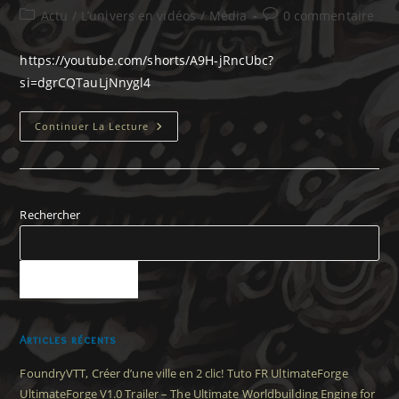
de
publiée :
Post
Commentaires
Actu
/
L’univers en vidéos
/
Média
0 commentaire
la
category:
de
publication :
la
https://youtube.com/shorts/A9H-jRncUbc?
publication :
si=dgrCQTauLjNnygl4
L’univers
Continuer La Lecture
D’Avantis
En
1
Minute.
S01E01-
Khora,
Continent
Rechercher
Sauvage
RECHERCHER
Articles récents
FoundryVTT, Créer d’une ville en 2 clic! Tuto FR UltimateForge
UltimateForge V1.0 Trailer – The Ultimate Worldbuilding Engine for