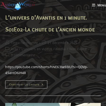
Skip
Menu
to
content
L’univers d’Avantis en 1 minute.
S01E02-La chute de l’ancien monde
Auteur/autrice
Publication
Tinga l'archiviste
21 décembre 2025
de
publiée :
Post
Actu
/
L’univers en vidéos
/
Média
/
Non classé
la
category:
Commentaires
0 commentaire
publication :
de
la
https://youtube.com/shorts/hNE63Iw93IU?si=QDVp-
publication :
45antD6iH4R
L’univers
Continuer La Lecture
D’Avantis
En
1
Minute.
S01E02-
La