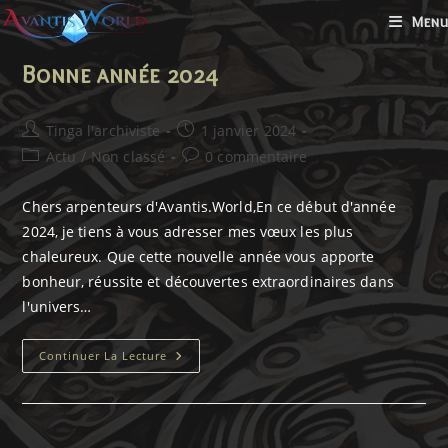
Skip
Menu
to
content
Bonne année 2024
Auteur/autrice
Publication
Tinga l'archiviste
1 janvier 2024
de
publiée :
Post
Commentaires
Actu
/
Non classé
0 commentaire
la
category:
de
publication :
la
Chers arpenteurs d'Avantis.World,En ce début d'année
publication :
2024, je tiens à vous adresser mes vœux les plus
chaleureux. Que cette nouvelle année vous apporte
bonheur, réussite et découvertes extraordinaires dans
l'univers…
Bonne
Continuer La Lecture
Année
2024