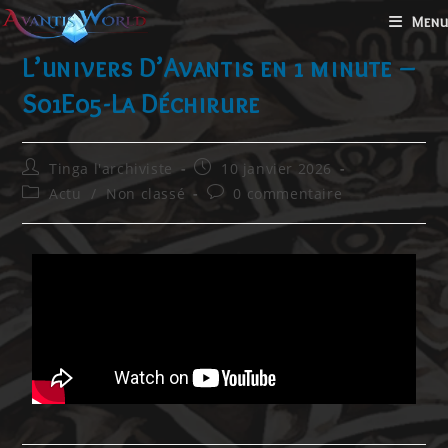
Menu
L’univers D’Avantis en 1 minute –
S01E05-La Déchirure
Tinga l'archiviste
10 janvier 2026
Actu
/
Non classé
0 commentaire