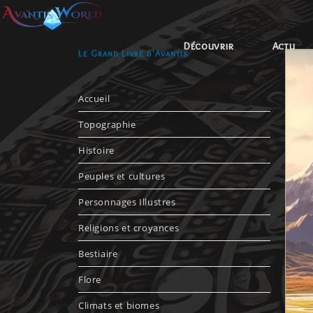
Découvrir
Actu
Le Grand Livre d'Avantis
Accueil
Topographie
Histoire
Peuples et cultures
Personnages Illustres
Religions et croyances
Bestiaire
Flore
Climats et biomes