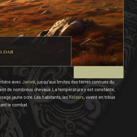
Région suivante
ontière avec
Jamek
, jusqu’aux limites des terres connues du
ivent de nombreux chevaux. La température y est constante,
aysage jaune ocre. Les habitants, les
Keldars
, vivent en tribus
imant le combat.