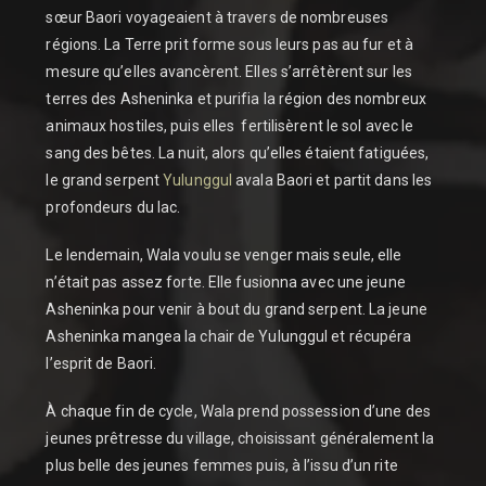
sœur Baori voyageaient à travers de nombreuses
régions. La Terre prit forme sous leurs pas au fur et à
mesure qu’elles avancèrent. Elles s’arrêtèrent sur les
terres des Asheninka et purifia la région des nombreux
animaux hostiles, puis elles fertilisèrent le sol avec le
sang des bêtes. La nuit, alors qu’elles étaient fatiguées,
le grand serpent
Yulunggul
avala Baori et partit dans les
profondeurs du lac.
Le lendemain, Wala voulu se venger mais seule, elle
n’était pas assez forte. Elle fusionna avec une jeune
Asheninka pour venir à bout du grand serpent. La jeune
Asheninka mangea la chair de Yulunggul et récupéra
l’esprit de Baori.
À chaque fin de cycle, Wala prend possession d’une des
jeunes prêtresse du village, choisissant généralement la
plus belle des jeunes femmes puis, à l’issu d’un rite