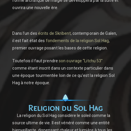
forme archaïque de magie se développera par la suite et
ouvrira une nouvelle ère.
Dans l’un des
écrits de Skribent
, contemporain de Galen,
il est fait état des
fondements de la religion Sol Hag
,
premier ouvrage posant les bases de cette religion.
Toutefois il faut prendre
son ouvrage “Litchu 53”
comme étant inscrit dans un contexte particulier dans
une époque tourmentée loin de ce qu’est la religion Sol
Hag à notre époque.
Religion du Sol Hag
La religion du Sol Hag considère le soleil comme la
source ultime de vie. Il est vénéré comme une entité
bienveillante, dispensant chaleur et lumière à tous les