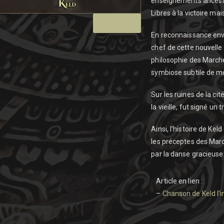
enseignements ancestr
Libres à la victoire mai
Retour
En reconnaissance enve
chef de cette nouvelle
philosophie des Marcheu
symbiose subtile de mo
Sur les ruines de la c
la vieille, fut signé u
Ainsi, l’histoire de Keld
les préceptes des March
par la danse gracieuse 
Article en lien :
–
Chanson de Keld l’