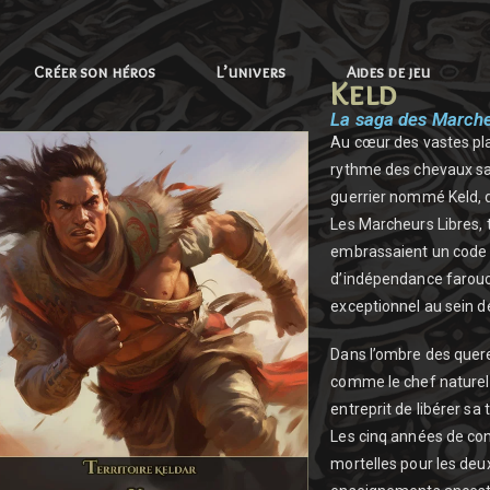
Créer son héros
L’univers
Aides de jeu
Keld
La saga des Marche
Au cœur des vastes plai
rythme des chevaux sa
guerrier nommé Keld, do
Les Marcheurs Libres, 
embrassaient un code 
d’indépendance farouch
exceptionnel au sein de
Dans l’ombre des quere
comme le chef naturel 
entreprit de libérer sa
Les cinq années de conf
mortelles pour les deu