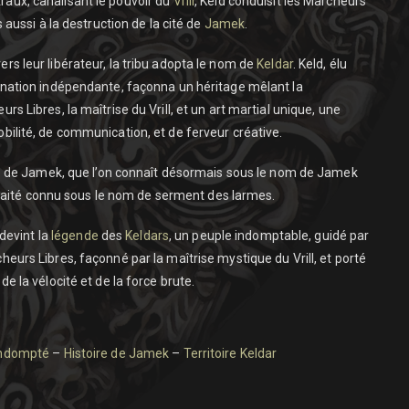
aux, canalisant le pouvoir du
Vrill
, Keld conduisit les Marcheurs
s aussi à la destruction de la cité de
Jamek
.
rs leur libérateur, la tribu adopta le nom de
Keldar
. Keld, élu
 nation indépendante, façonna un héritage mêlant la
rs Libres, la maîtrise du Vrill, et un art martial unique, une
bilité, de communication, et de ferveur créative.
ité de Jamek, que l’on connaît désormais sous le nom de Jamek
n traité connu sous le nom de serment des larmes.
 devint la
légende
des
Keldars
, un peuple indomptable, guidé par
eurs Libres, façonné par la maîtrise mystique du Vrill, et porté
de la vélocité et de la force brute.
indompté
–
Histoire de Jamek
–
Territoire Keldar