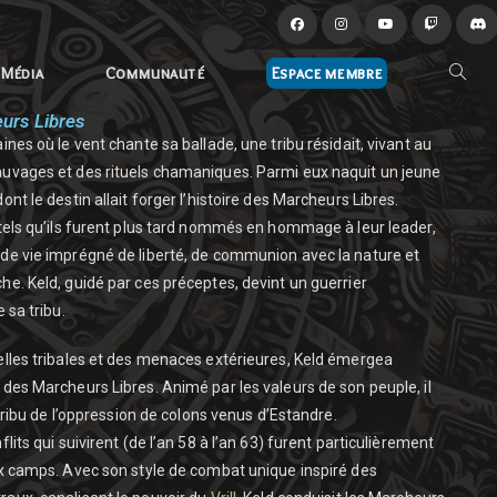
Média
Communauté
Espace membre
urs Libres
nes où le vent chante sa ballade, une tribu résidait, vivant au
uvages et des rituels chamaniques. Parmi eux naquit un jeune
nt le destin allait forger l’histoire des Marcheurs Libres.
tels qu’ils furent plus tard nommés en hommage à leur leader,
de vie imprégné de liberté, de communion avec la nature et
e. Keld, guidé par ces préceptes, devint un guerrier
 sa tribu.
lles tribales et des menaces extérieures, Keld émergea
des Marcheurs Libres. Animé par les valeurs de son peuple, il
 tribu de l’oppression de colons venus d’Estandre.
lits qui suivirent (de l’an 58 à l’an 63) furent particulièrement
x camps. Avec son style de combat unique inspiré des