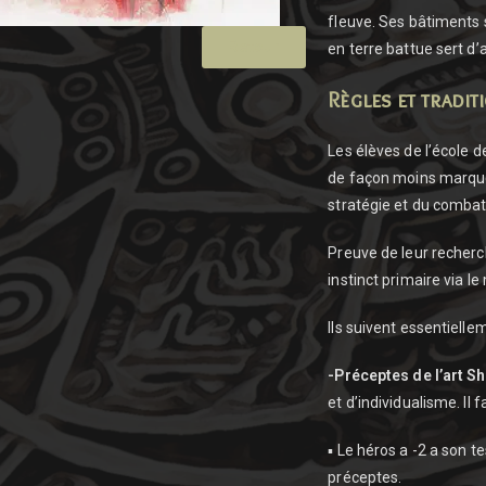
fleuve. Ses bâtiments s
Retour
en terre battue sert d’
Règles et tradit
Les élèves de l’école de
de façon moins marquée
stratégie et du combat 
Preuve de leur recherc
instinct primaire via l
Ils suivent essentielle
-Préceptes de l’art Sh
et d’individualisme. Il f
▪ Le héros a -2 a son t
préceptes.