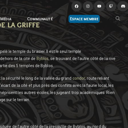
Média
Communauté
Espace membre
e la griffe
elé le temple du brasier. Il est le seul temple
ehors de la cité de
Byblos
, se trouvant de l’autre côté de la rive
partie des 5 temples de Byblos.
a sécurité le long de la vallée du grand
condor
, route reliant
l’écart de la cité et plus près des conflits avec la faune local, les
éprisent les autres écoles, les jugeant trop académiques. Rien
ge sur le terrain.
 située de l’autre côté de la presqu’île de Byblos, au nord du