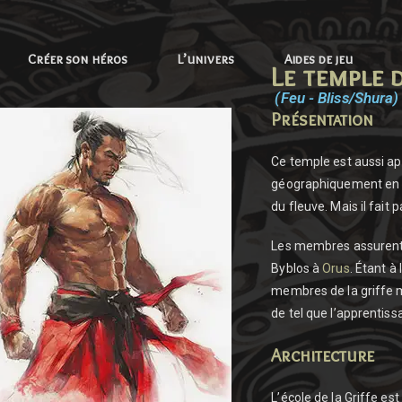
Créer son héros
L’univers
Aides de jeu
Le temple d
(Feu - Bliss/Shura)
Présentation
Ce temple est aussi app
géographiquement en d
du fleuve. Mais il fait 
Les membres assurent l
Byblos à
Orus
. Étant à 
membres de la griffe m
de tel que l’apprentissa
Architecture
L’école de la Griffe est