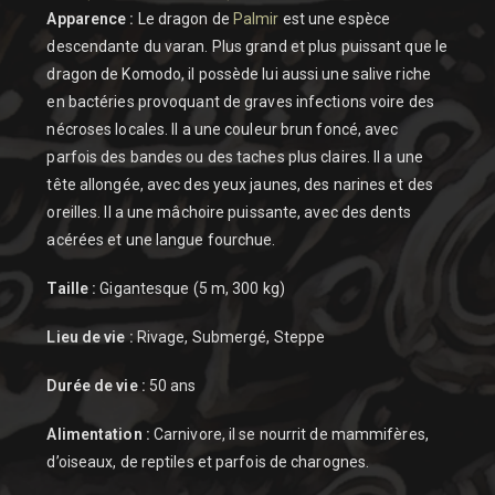
Apparence :
Le dragon de
Palmir
est une espèce
descendante du varan. Plus grand et plus puissant que le
dragon de Komodo, il possède lui aussi une salive riche
en bactéries provoquant de graves infections voire des
nécroses locales. Il a une couleur brun foncé, avec
parfois des bandes ou des taches plus claires. Il a une
tête allongée, avec des yeux jaunes, des narines et des
oreilles. Il a une mâchoire puissante, avec des dents
acérées et une langue fourchue.
Taille :
Gigantesque (5 m, 300 kg)
Lieu de vie :
Rivage, Submergé, Steppe
Durée de vie :
50 ans
Alimentation :
Carnivore, il se nourrit de mammifères,
d’oiseaux, de reptiles et parfois de charognes.