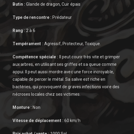
Butin :
Glande de dragon, Cuir épais
Type de rencontre :
Prédateur
Rang :
2 à 6
Tempérament :
Agressif, Protecteur, Toxique.
Compétence spéciale :
Il peut courir très vite et grimper
aux arbres, en utilisant ses griffes et sa queue comme
appui. Il peut aussi mordre avec une force incroyable,
capable de percer le métal. Sa salive est riche en
bactéries, qui provoquent de graves infections voire des
nécroses locales chez ses victimes.
Monture :
Non
Vitesse de déplacement :
60 km/h
Prix achat / vente :
1000 Sol