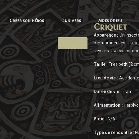
Créer son héros
L’univers
Aides de jeu
Criquet
Apparence :
Un insecte
Retour
membraneuses. Il a une
rayures. Il a des ante
Taille :
Très petit (2 cm
Lieu de vie :
Accidenté
Durée de vie :
1 an
Alimentation :
Herbivor
Butin :
N/A
Type de rencontre :
Nu