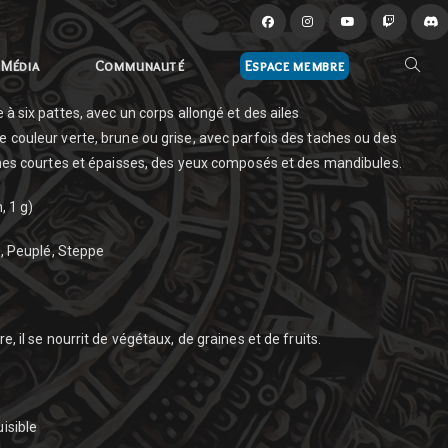
Média
Communauté
Espace membre
 à six pattes, avec un corps allongé et des ailes
 couleur verte, brune ou grise, avec parfois des taches ou des
nnes courtes et épaisses, des yeux composés et des mandibules.
, 1 g)
, Peuplé, Steppe
e, il se nourrit de végétaux, de graines et de fruits.
isible