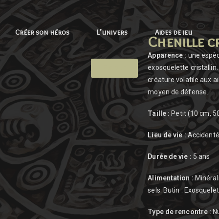
Créer son héros
L’univers
Aides de jeu
Chenille cr
Apparence :
une espèce
Retour
exosquelette cristallin
créature volatile aux a
moyen de défense.
Taille :
Petit (10 cm, 5
Lieu de vie :
Accidenté,
Durée de vie :
5 ans
Alimentation :
Minérali
sels. Butin : Exosquelett
Type de rencontre :
Nu