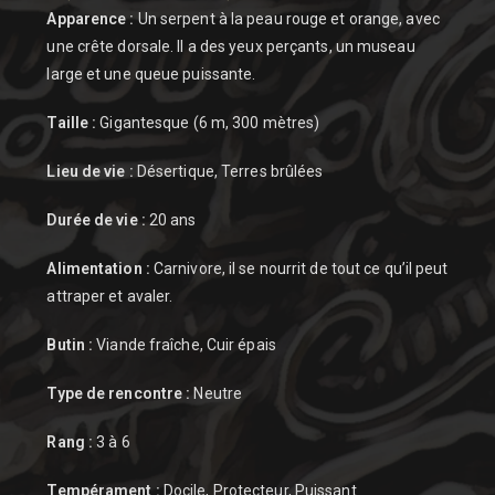
Apparence :
Un serpent à la peau rouge et orange, avec
une crête dorsale. Il a des yeux perçants, un museau
large et une queue puissante.
Taille :
Gigantesque (6 m,
300 mètres
)
Lieu de vie :
Désertique, Terres brûlées
Durée de vie :
20 ans
Alimentation :
Carnivore, il se nourrit de tout ce qu’il peut
attraper et avaler.
Butin :
Viande fraîche, Cuir épais
Type de rencontre :
Neutre
Rang :
3 à 6
Tempérament :
Docile, Protecteur, Puissant