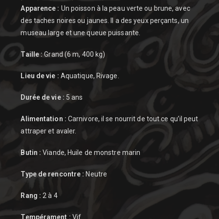
Apparence :
Un poisson à la peau verte ou brune, avec
des taches noires ou jaunes. Il a des yeux perçants, un
museau large et une queue puissante.
Taille :
Grand (6 m, 400 kg)
Lieu de vie :
Aquatique, Rivage.
Durée de vie :
5 ans
Alimentation :
Carnivore, il se nourrit de tout ce qu’il peut
attraper et avaler.
Butin :
Viande, Huile de monstre marin
Type de rencontre :
Neutre
Rang :
2 à 4
Tempérament :
Vif