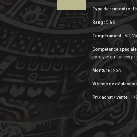
Retour
Type de rencontre :
Pr
Rang :
5 à 8
Tempérament :
Vif, V
Compétence spéciale 
paralyse ou tue ses pro
Monture :
Non
Vitesse de déplaceme
Prix achat / vente :
140