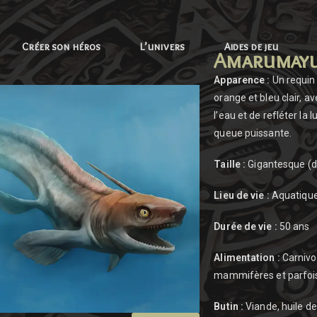
Créer son héros
L’univers
Aides de jeu
Amarumay
Apparence :
Un requin 
orange et bleu clair, a
l’eau et de refléter la 
queue puissante.
Taille :
Gigantesque
(d
Lieu de vie :
Aquatique
Durée de vie :
50 ans
Alimentation :
Carnivor
mammifères et parfois
Butin :
Viande, huile d