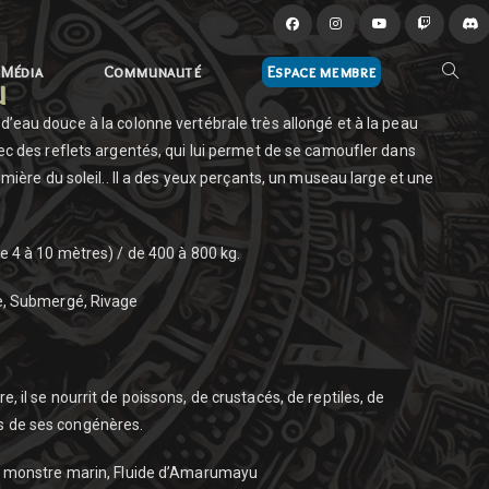
Média
Communauté
Espace membre
u
d’eau douce à la colonne vertébrale très allongé et à la peau
vec des reflets argentés, qui lui permet de se camoufler dans
lumière du soleil.. Il a des yeux perçants, un museau large et une
e 4 à 10 mètres) / de 400 à 800 kg.
, Submergé, Rivage
e, il se nourrit de poissons, de crustacés, de reptiles, de
 de ses congénères.
e monstre marin, Fluide d’Amarumayu