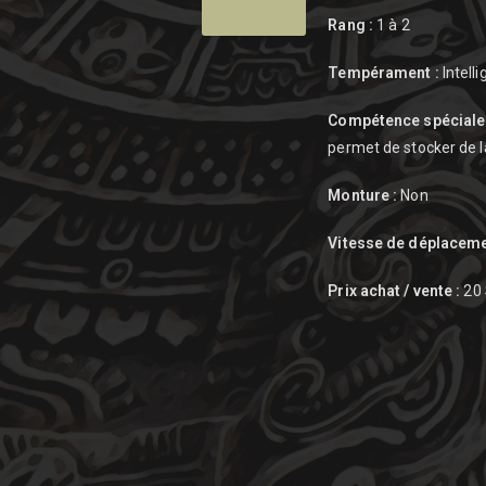
Retour
Rang :
1 à 2
Tempérament :
Intelli
Compétence spéciale 
permet de stocker de la
Monture :
Non
Vitesse de déplaceme
Prix achat / vente :
20 