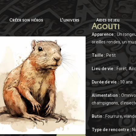
Créer son héros
L’univers
Aides de jeu
Agouti
Apparence :
Un rongeur 
oreilles rondes, un mu
Taille :
Petit
Lieu de vie :
Forêt, Acc
Durée de vie :
10 ans
Alimentation :
Omnivore
champignons, d’insecte
Butin :
Fourrure, viande
Type de rencontre :
Nu