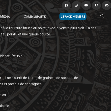
Média
Communauté
Espace membre
à la fourrure brune ou noire, avec le ventre plus clair. Il a des
seau pointu et une queue courte.
identé, Peuplé
, il se nourrit de fruits, de graines, de racines, de
s et parfois de charognes.
, os
isible