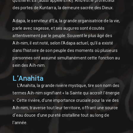
qu’Enlil et Ea (aussi appelé Enki). Anu est le protecteur
des portes de Kuntarra, la demeure sacrée des Dieux.
Adapa, le serviteur d’Ea, la grande organisatrice de la vie,
parle avec sagesse, et ses augures sont écoutés
attentivement par le peuple. Souvent le plus âgé des
Aïh-nim, il est noté, selon l’Adapa actuel, qu’il a existé
dans l’histoire de son peuple des moments où plusieurs
personnes ont assumé simultanément cette fonction au
sein des Aïh-nim.
L’Anahita
L’Anahita, la grande rivière mystique, tire son nom des
termes Aïh-nim signifiant « la Sainte qui accroît l’énergie
». Cette rivière, d’une importance cruciale pour la vie des
Aïh-nim, traverse tout leur territoire, offrant une source
d’eau douce d’une pureté cristalline tout au long de
l’année.