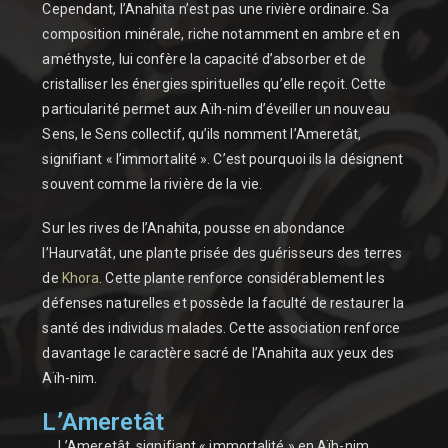
Cependant, l’Anahita n’est pas une rivière ordinaire. Sa
composition minérale, riche notamment en ambre et en
améthyste, lui confère la capacité d’absorber et de
cristalliser les énergies spirituelles qu’elle reçoit. Cette
particularité permet aux Aïh-nim d’éveiller un nouveau
Sens, le Sens collectif, qu’ils nomment l’Ameretât,
signifiant « l’immortalité ». C’est pourquoi ils la désignent
souvent comme la rivière de la vie.
Sur les rives de l’Anahita, pousse en abondance
l’Haurvatât, une plante prisée des guérisseurs des terres
de
Khora
. Cette plante renforce considérablement les
défenses naturelles et possède la faculté de restaurer la
santé des individus malades. Cette association renforce
davantage le caractère sacré de l’Anahita aux yeux des
Aïh-nim.
L’Ameretât
L’Ameretât, signifiant « immortalité » en Aïh-nim,