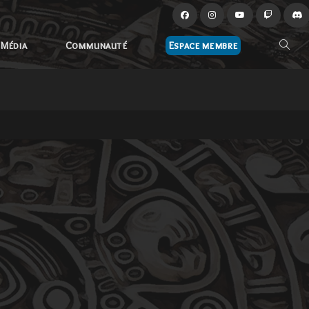
Média
Communauté
Espace membre
Toggle
websit
search