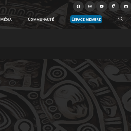
Média
Communauté
Espace membre
Toggle
websit
search