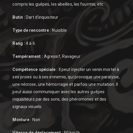
compris les guêpes, les abeilles, les fourmis, etc.
Butin :
Dart d’inquisiteur
Type de rencontre :
Nuisible
Rang :
4 à 6
Tempérament :
Agressif, Ravageur
Compétence spéciale :
Il peut injecter un venin mortel à
ses proies ou à ses ennemis, qui provoque une paralysie,
une nécrose, une hémorragie et parfois une mutation. Il
peut aussi communiquer avec les autres guêpes
inquisiteurs par des sons, des phéromones et des
signaux visuels.
Monture :
Non
Vitesse de déplacement :
50 km/h