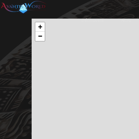
Découvrir
Actu
+
−